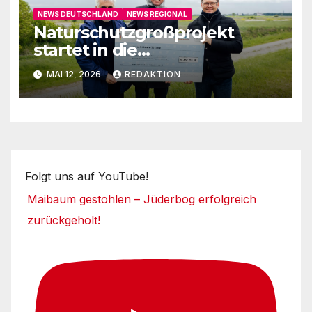
NEWS DEUTSCHLAND
NEWS REGIONAL
Naturschutzgroßprojekt
startet in die
Umsetzungsphase
MAI 12, 2026
REDAKTION
Folgt uns auf YouTube!
Maibaum gestohlen – Jüderbog erfolgreich
zurückgeholt!