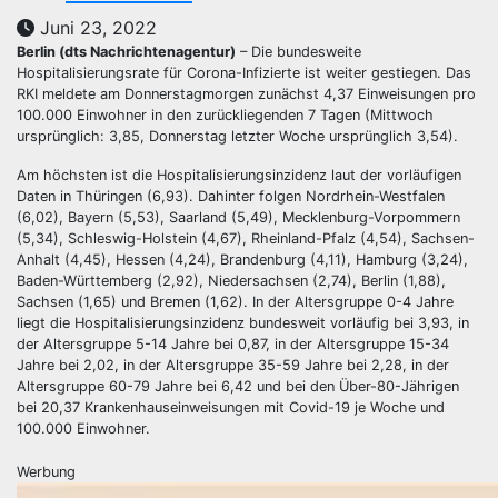
Juni 23, 2022
Berlin (dts Nachrichtenagentur)
– Die bundesweite
Hospitalisierungsrate für Corona-Infizierte ist weiter gestiegen. Das
RKI meldete am Donnerstagmorgen zunächst 4,37 Einweisungen pro
100.000 Einwohner in den zurückliegenden 7 Tagen (Mittwoch
ursprünglich: 3,85, Donnerstag letzter Woche ursprünglich 3,54).
Am höchsten ist die Hospitalisierungsinzidenz laut der vorläufigen
Daten in Thüringen (6,93). Dahinter folgen Nordrhein-Westfalen
(6,02), Bayern (5,53), Saarland (5,49), Mecklenburg-Vorpommern
(5,34), Schleswig-Holstein (4,67), Rheinland-Pfalz (4,54), Sachsen-
Anhalt (4,45), Hessen (4,24), Brandenburg (4,11), Hamburg (3,24),
Baden-Württemberg (2,92), Niedersachsen (2,74), Berlin (1,88),
Sachsen (1,65) und Bremen (1,62). In der Altersgruppe 0-4 Jahre
liegt die Hospitalisierungsinzidenz bundesweit vorläufig bei 3,93, in
der Altersgruppe 5-14 Jahre bei 0,87, in der Altersgruppe 15-34
Jahre bei 2,02, in der Altersgruppe 35-59 Jahre bei 2,28, in der
Altersgruppe 60-79 Jahre bei 6,42 und bei den Über-80-Jährigen
bei 20,37 Krankenhauseinweisungen mit Covid-19 je Woche und
100.000 Einwohner.
Werbung