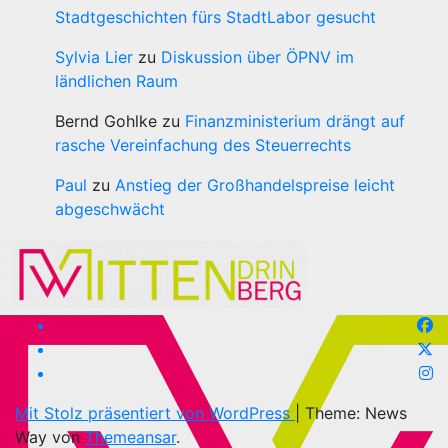
Stadtgeschichten fürs StadtLabor gesucht
Sylvia Lier
zu
Diskussion über ÖPNV im
ländlichen Raum
Bernd Gohlke
zu
Finanzministerium drängt auf
rasche Vereinfachung des Steuerrechts
Paul
zu
Anstieg der Großhandelspreise leicht
abgeschwächt
Mit Stolz präsentiert von WordPress
|
Theme: News
Way von
Themeansar
.