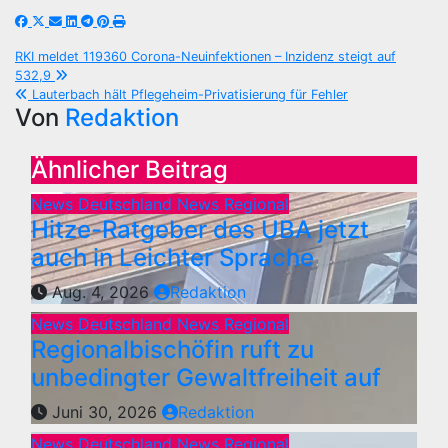
Beitragsnavigation
RKI meldet 119360 Corona-Neuinfektionen – Inzidenz steigt auf
532,9
Lauterbach hält Pflegeheim-Privatisierung für Fehler
Von
Redaktion
Ähnlicher Beitrag
News Deutschland
News Regional
Hitze-Ratgeber des UBA jetzt
auch in Leichter Sprache
Aug. 4, 2026
Redaktion
News Deutschland
News Regional
Regionalbischöfin ruft zu
unbedingter Gewaltfreiheit auf
Juni 30, 2026
Redaktion
News Deutschland
News Regional