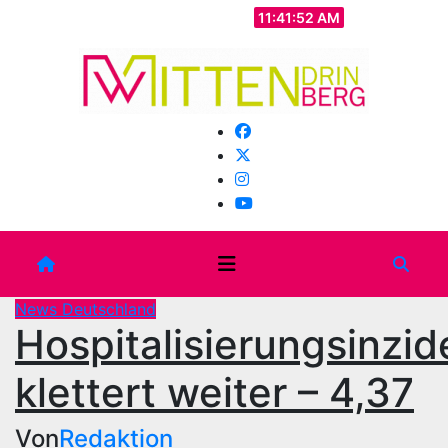
Zum
Fr.. Aug. 7th, 2026
11:41:54 AM
Inhalt
springen
News Deutschland
Hospitalisierungsinzi
klettert weiter – 4,37
Von
Redaktion