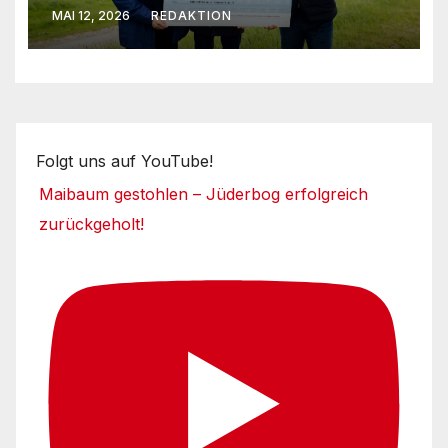
Umsetzungsphase
MAI 12, 2026
REDAKTION
Folgt uns auf YouTube!
Maibaum gestohlen – Jüderbog erfolgreich
zurückgeholt!