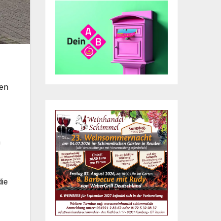
den
h
die