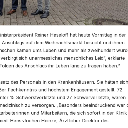
isterpräsident Reiner Haseloff hat heute Vormittag in der
des Anschlags auf dem Weihnachtsmarkt besucht und ihnen
Menschen kamen ums Leben und mehr als zweihundert wur
n verbirgt sich unermessliches menschliches Leid“, erklärte
 Folgen des Anschlags ihr Leben lang zu tragen haben.“
nsatz des Personals in den Krankenhäusern. Sie hätten sic
er Fachkenntnis und höchstem Engagement gestellt. 72
runter 15 Schwerstverletzte und 27 Schwerverletzte, waren
g medizinisch zu versorgen. „Besonders beeindruckend war 
beiterinnen und Mitarbeitern, die sich sofort in der Klinik
 med. Hans-Jochen Heinze, Ärztlicher Direktor des