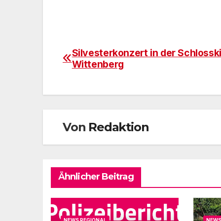
Silvesterkonzert in der Schlossk
Beitragsnavigation
Wittenberg
Von
Redaktion
Ähnlicher Beitrag
NEWS REGIONAL
NEWS