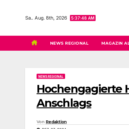
Zum
Inhalt
Sa.. Aug. 8th, 2026
5:37:50 AM
springen
NEWS REGIONAL
MAGAZIN A
NEWS REGIONAL
Hochengagierte Hi
Anschlags
Von
Redaktion