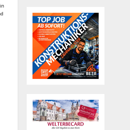
in
nd