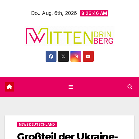
Zum
Do.. Aug. 6th, 2026
Inhalt
8:26:48 AM
springen
NEWS DEUTSCHLAND
Großteil der Ukraine-