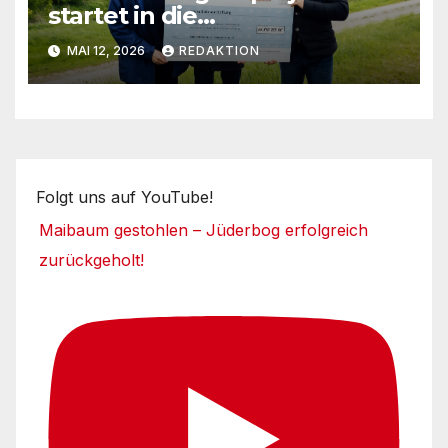
startet in die
Umsetzungsphase
MAI 12, 2026
REDAKTION
Folgt uns auf YouTube!
Maibaum gestohlen – Jüderbog erfolgreich
zurückgeholt!