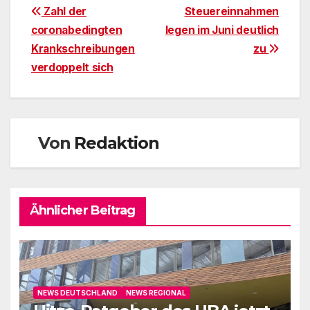
Beitragsnavigation
Zahl der
Steuereinnahmen
coronabedingten
legen im Juni deutlich
Krankschreibungen
zu
verdoppelt sich
Von
Redaktion
Ähnlicher Beitrag
NEWS DEUTSCHLAND
NEWS REGIONAL