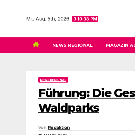
Zum
Inhalt
Mi.. Aug. 5th, 2026
3:10:40 PM
springen
NEWS REGIONAL
MAGAZIN A
NEWS REGIONAL
Führung: Die Ges
Waldparks
Von
Redaktion