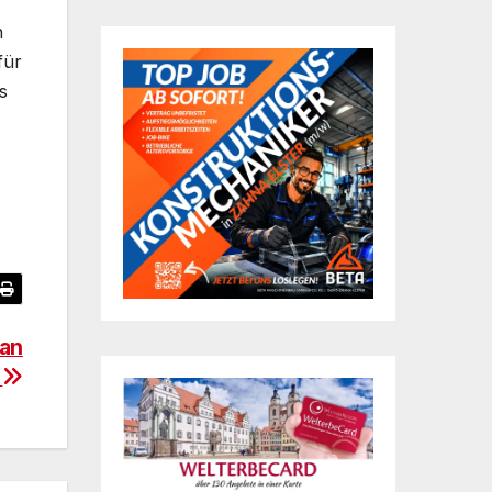
n
für
s
ran
m