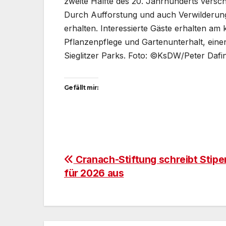
zweite Hälfte des 20. Jahrhunderts versc
Durch Aufforstung und auch Verwilderung 
erhalten. Interessierte Gäste erhalten am
Pflanzenpflege und Gartenunterhalt, eine
Sieglitzer Parks. Foto: ©KsDW/Peter Dafi
Gefällt mir:
Beitragsnavigation
Cranach-Stiftung schreibt Stip
für 2026 aus