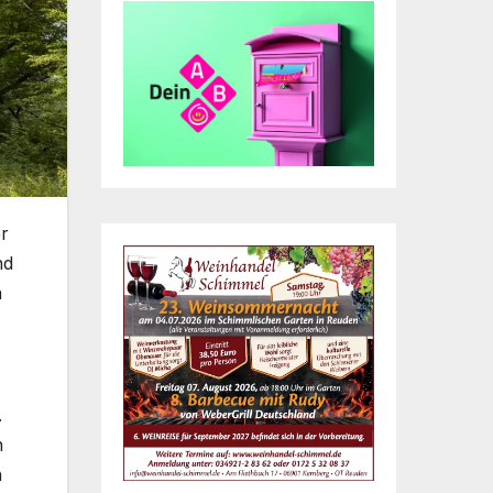
er
nd
a
.
n
n