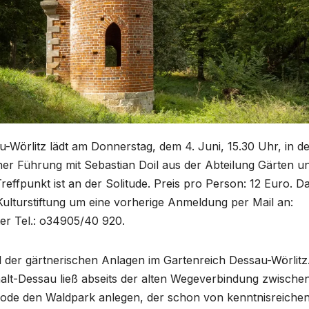
au-Wörlitz lädt am Donnerstag, dem 4. Juni, 15.30 Uhr, in d
ner Führung mit Sebastian Doil aus der Abteilung Gärten u
reffpunkt ist an der Solitude. Preis pro Person: 12 Euro. D
e Kulturstiftung um eine vorherige Anmeldung per Mail an:
er Tel.: o34905/40 920.
eil der gärtnerischen Anlagen im Gartenreich Dessau-Wörlitz
halt-Dessau ließ abseits der alten Wegeverbindung zwische
ode den Waldpark anlegen, der schon von kenntnisreiche