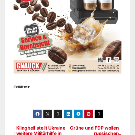
Gefällt mir:
Klingbeil stellt Ukraine
Grüne und FDP wollen
Beitragsnavigation
weitere Militärhilfe in
russischen