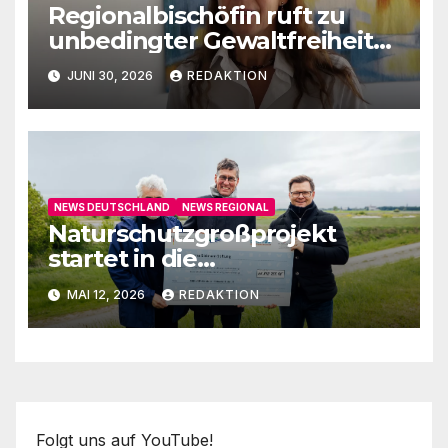
Regionalbischöfin ruft zu
unbedingter Gewaltfreiheit
auf
JUNI 30, 2026
REDAKTION
NEWS DEUTSCHLAND
NEWS REGIONAL
Naturschutzgroßprojekt
startet in die
Umsetzungsphase
MAI 12, 2026
REDAKTION
Folgt uns auf YouTube!