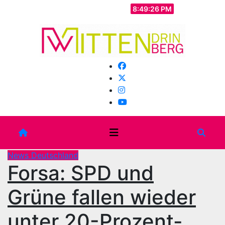
Zum
Do.. Aug. 6th, 2026
8:49:29 PM
Inhalt
springen
News Deutschland
Forsa: SPD und
Grüne fallen wieder
unter 20-Prozent-