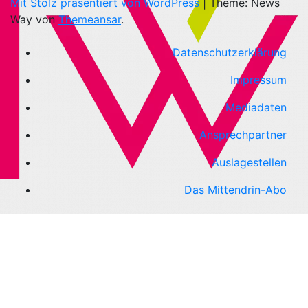
Mit Stolz präsentiert von WordPress
|
Theme: News
Way von
Themeansar
.
Datenschutzerklärung
Impressum
Mediadaten
Ansprechpartner
Auslagestellen
Das Mittendrin-Abo