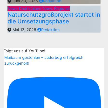
Juni 30, 2026
Redaktion
News Deutschland
News Regional
Naturschutzgroßprojekt startet in
die Umsetzungsphase
Mai 12, 2026
Redaktion
Folgt uns auf YouTube!
Maibaum gestohlen – Jüderbog erfolgreich
zurückgeholt!