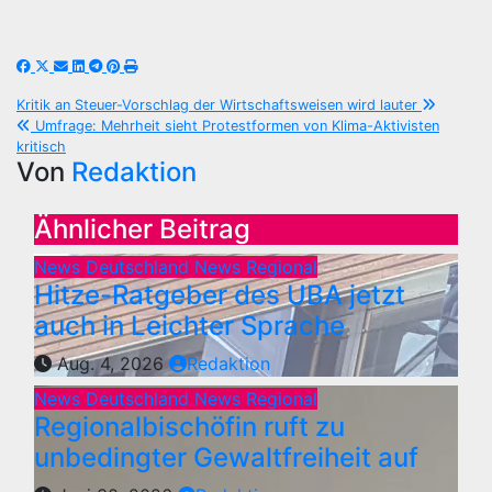
Beitragsnavigation
Kritik an Steuer-Vorschlag der Wirtschaftsweisen wird lauter
Umfrage: Mehrheit sieht Protestformen von Klima-Aktivisten
kritisch
Von
Redaktion
Ähnlicher Beitrag
News Deutschland
News Regional
Hitze-Ratgeber des UBA jetzt
auch in Leichter Sprache
Aug. 4, 2026
Redaktion
News Deutschland
News Regional
Regionalbischöfin ruft zu
unbedingter Gewaltfreiheit auf