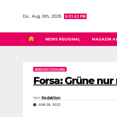
Zum
Inhalt
Do.. Aug. 6th, 2026
9:01:44 PM
springen
NEWS REGIONAL
MAGAZIN A
NEWS DEUTSCHLAND
Forsa: Grüne nur
Von
Redaktion
JUNI 28, 2022