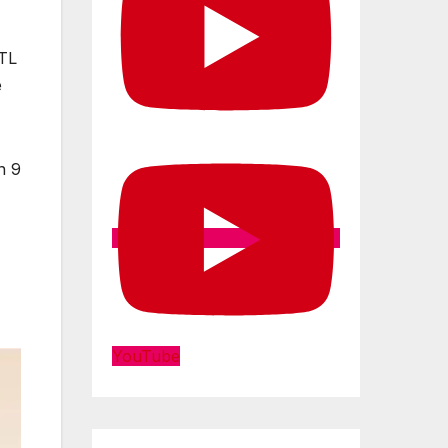
RTL
e
n 9
YouTube