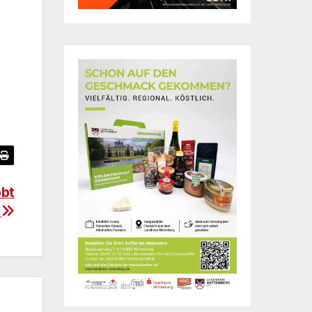
obt
e