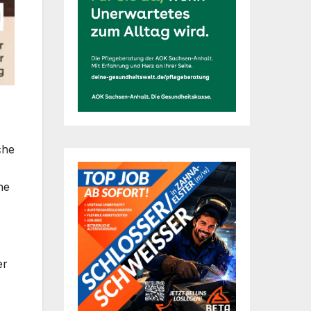
che
he
er