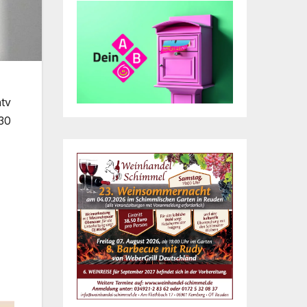
tv
 30