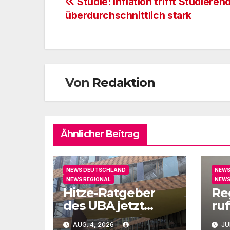
Beitragsnavigation
Studie: Inflation trifft Studieren
überdurchschnittlich stark
Von
Redaktion
Ähnlicher Beitrag
NEWS DEUTSCHLAND
NEWS
NEWS REGIONAL
NEWS
Hitze-Ratgeber
Re
des UBA jetzt
ruf
auch in Leichter
un
AUG. 4, 2026
JU