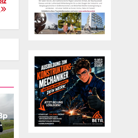
olz
n
ßp