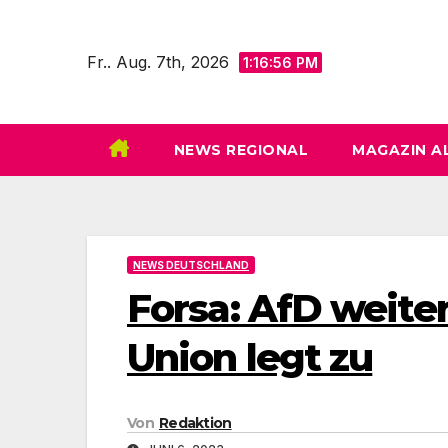
Zum
Inhalt
Fr.. Aug. 7th, 2026
1:16:58 PM
springen
NEWS REGIONAL
MAGAZIN A
NEWS DEUTSCHLAND
Forsa: AfD weite
Union legt zu
Von
Redaktion