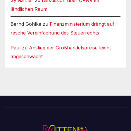
Sylvia Lier
zu
Diskussion über ÖPNV im
ländlichen Raum
Bernd Gohlke
zu
Finanzministerium drängt auf
rasche Vereinfachung des Steuerrechts
Paul
zu
Anstieg der Großhandelspreise leicht
abgeschwächt