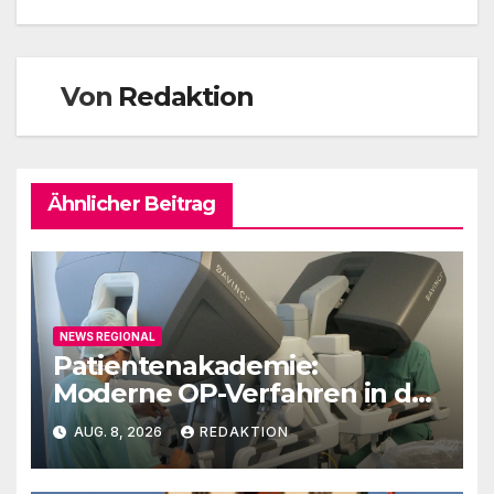
Von
Redaktion
Ähnlicher Beitrag
NEWS REGIONAL
Patientenakademie:
Moderne OP-Verfahren in der
Urologie
AUG. 8, 2026
REDAKTION