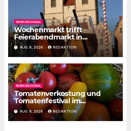
NEWS REGIONAL
Wochenmarkt trifft
Feierabendmarkt in
Lutherstadt Wittenberg
AUG. 8, 2026
REDAKTION
NEWS REGIONAL
Tomatenverkostung und
Tomatenfestival im
Naturparkzentrum
AUG. 8, 2026
REDAKTION