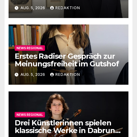
1789-1989
AUG. 5, 2026
REDAKTION
NEWS REGIONAL
Erstes Radiser Gespräch zur
Meinungsfreiheit im Gutshof
AUG. 5, 2026
REDAKTION
NEWS REGIONAL
Drei Künstlerinnen spielen
klassische Werke in Dabruner