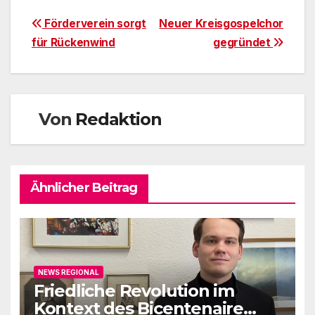
Beitragsnavigation
Förderverein sorgt
Neuer Kreisgospelchor
für Rückenwind
gegründet
Von
Redaktion
Ähnlicher Beitrag
NEWS REGIONAL
Friedliche Revolution im
Kontext des Bicentenaire