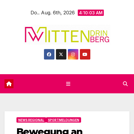
Zum
Do.. Aug. 6th, 2026
Inhalt
4:10:04 AM
springen
NEWS REGIONAL
SPORTMELDUNGEN
Bewegung an