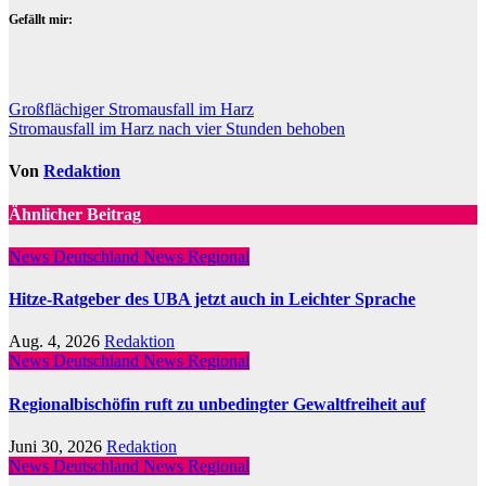
Gefällt mir:
Beitragsnavigation
Großflächiger Stromausfall im Harz
Stromausfall im Harz nach vier Stunden behoben
Von
Redaktion
Ähnlicher Beitrag
News Deutschland
News Regional
Hitze-Ratgeber des UBA jetzt auch in Leichter Sprache
Aug. 4, 2026
Redaktion
News Deutschland
News Regional
Regionalbischöfin ruft zu unbedingter Gewaltfreiheit auf
Juni 30, 2026
Redaktion
News Deutschland
News Regional