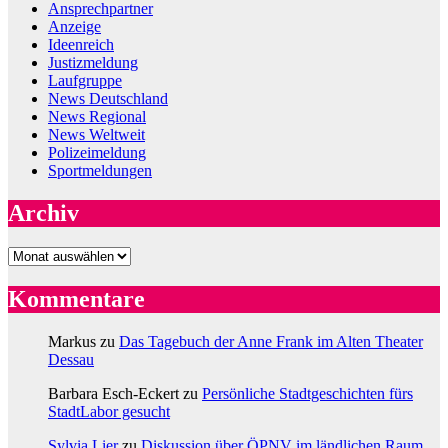
Ansprechpartner
Anzeige
Ideenreich
Justizmeldung
Laufgruppe
News Deutschland
News Regional
News Weltweit
Polizeimeldung
Sportmeldungen
Archiv
Archiv
Kommentare
Markus
zu
Das Tagebuch der Anne Frank im Alten Theater
Dessau
Barbara Esch-Eckert
zu
Persönliche Stadtgeschichten fürs
StadtLabor gesucht
Sylvia Lier
zu
Diskussion über ÖPNV im ländlichen Raum