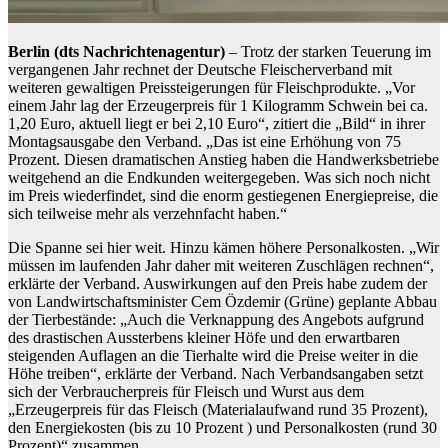
Berlin (dts Nachrichtenagentur)
– Trotz der starken Teuerung im
vergangenen Jahr rechnet der Deutsche Fleischerverband mit
weiteren gewaltigen Preissteigerungen für Fleischprodukte. „Vor
einem Jahr lag der Erzeugerpreis für 1 Kilogramm Schwein bei ca.
1,20 Euro, aktuell liegt er bei 2,10 Euro“, zitiert die „Bild“ in ihrer
Montagsausgabe den Verband. „Das ist eine Erhöhung von 75
Prozent. Diesen dramatischen Anstieg haben die Handwerksbetriebe
weitgehend an die Endkunden weitergegeben. Was sich noch nicht
im Preis wiederfindet, sind die enorm gestiegenen Energiepreise, die
sich teilweise mehr als verzehnfacht haben.“
Die Spanne sei hier weit. Hinzu kämen höhere Personalkosten. „Wir
müssen im laufenden Jahr daher mit weiteren Zuschlägen rechnen“,
erklärte der Verband. Auswirkungen auf den Preis habe zudem der
von Landwirtschaftsminister Cem Özdemir (Grüne) geplante Abbau
der Tierbestände: „Auch die Verknappung des Angebots aufgrund
des drastischen Aussterbens kleiner Höfe und den erwartbaren
steigenden Auflagen an die Tierhalte wird die Preise weiter in die
Höhe treiben“, erklärte der Verband. Nach Verbandsangaben setzt
sich der Verbraucherpreis für Fleisch und Wurst aus dem
„Erzeugerpreis für das Fleisch (Materialaufwand rund 35 Prozent),
den Energiekosten (bis zu 10 Prozent ) und Personalkosten (rund 30
Prozent)“ zusammen.