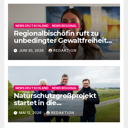
NEWS DEUTSCHLAND
NEWS REGIONAL
Regionalbischöfin ruft zu
unbedingter Gewaltfreiheit
auf
JUNI 30, 2026
REDAKTION
NEWS DEUTSCHLAND
NEWS REGIONAL
Naturschutzgroßprojekt
startet in die
Umsetzungsphase
MAI 12, 2026
REDAKTION