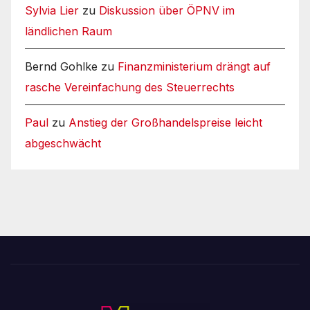
Sylvia Lier
zu
Diskussion über ÖPNV im
ländlichen Raum
Bernd Gohlke
zu
Finanzministerium drängt auf
rasche Vereinfachung des Steuerrechts
Paul
zu
Anstieg der Großhandelspreise leicht
abgeschwächt