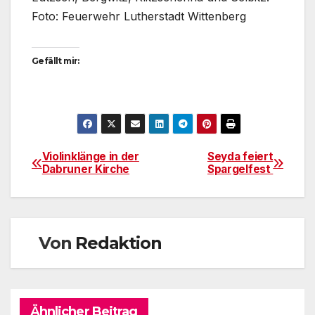
Foto: Feuerwehr Lutherstadt Wittenberg
Gefällt mir:
Violinklänge in der
Seyda feiert
Beitragsnavigation
Dabruner Kirche
Spargelfest
Von
Redaktion
Ähnlicher Beitrag