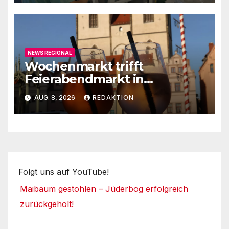
NEWS REGIONAL
Wochenmarkt trifft
Feierabendmarkt in
Lutherstadt Wittenberg
AUG. 8, 2026
REDAKTION
Folgt uns auf YouTube!
Maibaum gestohlen – Jüderbog erfolgreich
zurückgeholt!