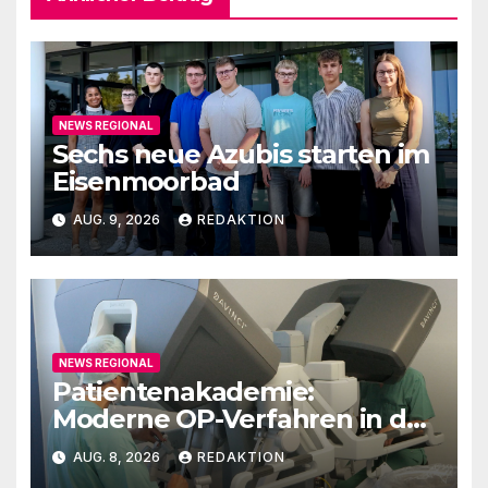
NEWS REGIONAL
Sechs neue Azubis starten im
Eisenmoorbad
AUG. 9, 2026
REDAKTION
NEWS REGIONAL
Patientenakademie:
Moderne OP-Verfahren in der
Urologie
AUG. 8, 2026
REDAKTION