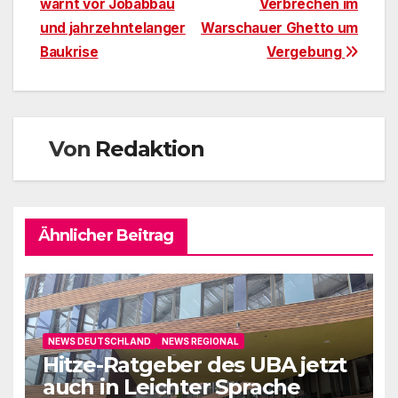
warnt vor Jobabbau
Verbrechen im
und jahrzehntelanger
Warschauer Ghetto um
Baukrise
Vergebung
Von
Redaktion
Ähnlicher Beitrag
NEWS DEUTSCHLAND
NEWS REGIONAL
Hitze-Ratgeber des UBA jetzt
auch in Leichter Sprache