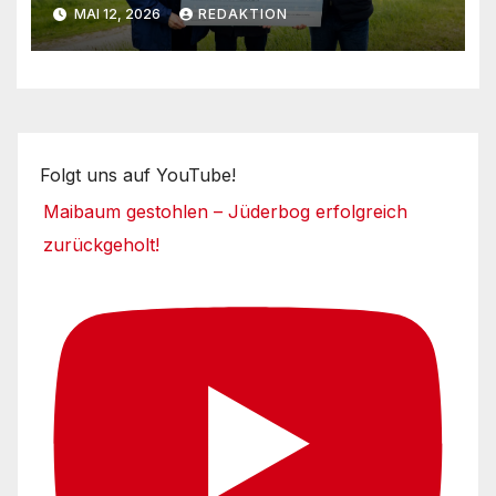
Umsetzungsphase
MAI 12, 2026
REDAKTION
Folgt uns auf YouTube!
Maibaum gestohlen – Jüderbog erfolgreich
zurückgeholt!