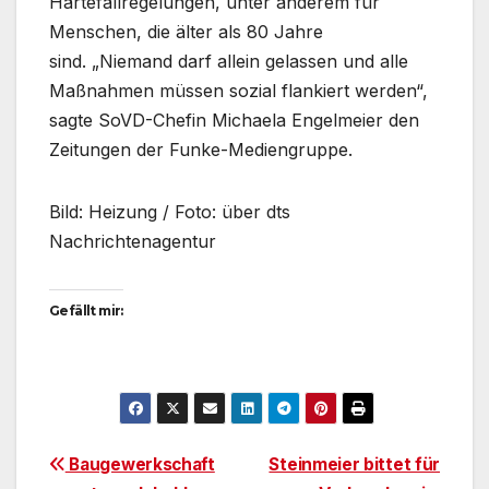
Härtefallregelungen, unter anderem für
Menschen, die älter als 80 Jahre
sind. „Niemand darf allein gelassen und alle
Maßnahmen müssen sozial flankiert werden“,
sagte SoVD-Chefin Michaela Engelmeier den
Zeitungen der Funke-Mediengruppe.
Bild: Heizung / Foto: über dts
Nachrichtenagentur
Gefällt mir:
Beitragsnavigation
Baugewerkschaft
Steinmeier bittet für