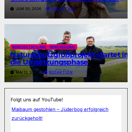
JUNI 30, 2026
REDAKTION
NEWS DEUTSCHLAND
NEWS REGIONAL
Naturschutzgroßprojekt startet in
die Umsetzungsphase
MAI 12, 2026
REDAKTION
Folgt uns auf YouTube!
Maibaum gestohlen – Jüderbog erfolgreich
zurückgeholt!