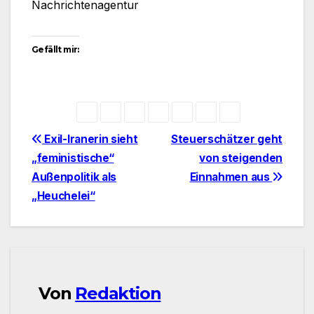
Nachrichtenagentur
Gefällt mir:
Beitragsnavigation
Exil-Iranerin sieht
Steuerschätzer geht
„feministische“
von steigenden
Außenpolitik als
Einnahmen aus
„Heuchelei“
Von
Redaktion