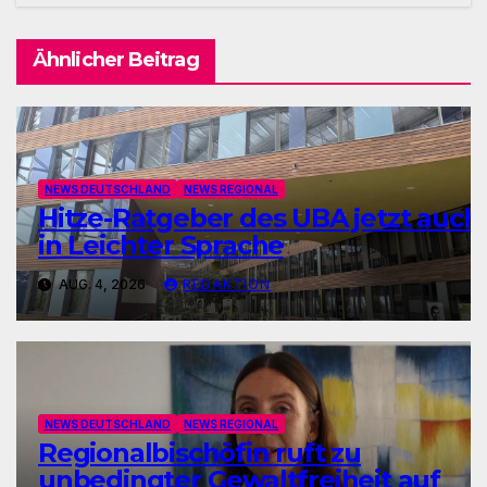
Ähnlicher Beitrag
NEWS DEUTSCHLAND
NEWS REGIONAL
Hitze-Ratgeber des UBA jetzt auch
in Leichter Sprache
AUG. 4, 2026
REDAKTION
NEWS DEUTSCHLAND
NEWS REGIONAL
Regionalbischöfin ruft zu
unbedingter Gewaltfreiheit auf