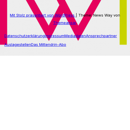
Mit Stolz präsentiert von WordPress
|
Theme: News Way von
Themeansar
.
Datenschutzerklärung
Impressum
Mediadaten
Ansprechpartner
Auslagestellen
Das Mittendrin-Abo