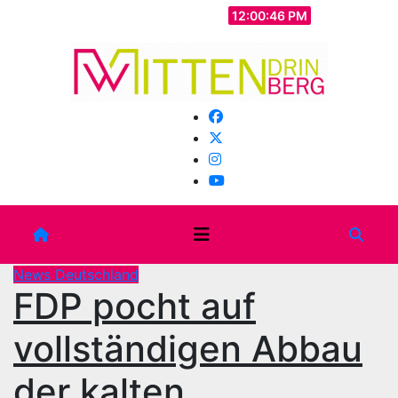
Zum
Do.. Aug. 6th, 2026
12:00:48 PM
Inhalt
springen
News Deutschland
FDP pocht auf
vollständigen Abbau
der kalten