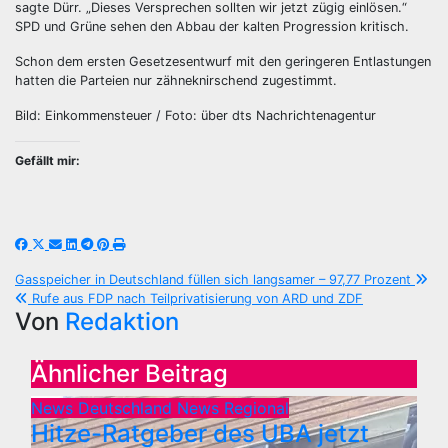
sagte Dürr. „Dieses Versprechen sollten wir jetzt zügig einlösen.“
SPD und Grüne sehen den Abbau der kalten Progression kritisch.
Schon dem ersten Gesetzesentwurf mit den geringeren Entlastungen
hatten die Parteien nur zähneknirschend zugestimmt.
Bild: Einkommensteuer / Foto: über dts Nachrichtenagentur
Gefällt mir:
Beitragsnavigation
Gasspeicher in Deutschland füllen sich langsamer – 97,77 Prozent
Rufe aus FDP nach Teilprivatisierung von ARD und ZDF
Von
Redaktion
Ähnlicher Beitrag
News Deutschland
News Regional
Hitze-Ratgeber des UBA jetzt