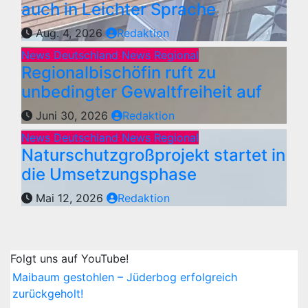
auch in Leichter Sprache
Aug. 4, 2026
Redaktion
News Deutschland
News Regional
Regionalbischöfin ruft zu
unbedingter Gewaltfreiheit auf
Juni 30, 2026
Redaktion
News Deutschland
News Regional
Naturschutzgroßprojekt startet in
die Umsetzungsphase
Mai 12, 2026
Redaktion
Folgt uns auf YouTube!
Maibaum gestohlen – Jüderbog erfolgreich
zurückgeholt!