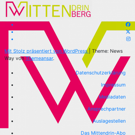
Mit Stolz präsentiert von WordPress
|
Theme: News
Way von
Themeansar
.
Datenschutzerklärung
Impressum
Mediadaten
Ansprechpartner
Auslagestellen
Das Mittendrin-Abo