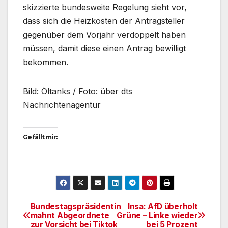
skizzierte bundesweite Regelung sieht vor,
dass sich die Heizkosten der Antragsteller
gegenüber dem Vorjahr verdoppelt haben
müssen, damit diese einen Antrag bewilligt
bekommen.
Bild: Öltanks / Foto: über dts
Nachrichtenagentur
Gefällt mir:
Bundestagspräsidentin
Insa: AfD überholt
Beitragsnavigation
mahnt Abgeordnete
Grüne – Linke wieder
zur Vorsicht bei Tiktok
bei 5 Prozent