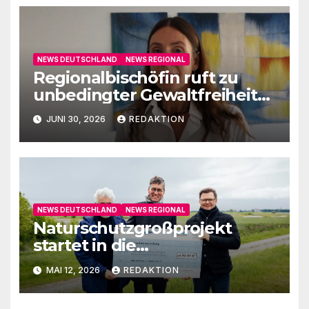
NEWS DEUTSCHLAND
NEWS REGIONAL
Regionalbischöfin ruft zu
unbedingter Gewaltfreiheit
auf
JUNI 30, 2026
REDAKTION
NEWS DEUTSCHLAND
NEWS REGIONAL
Naturschutzgroßprojekt
startet in die
Umsetzungsphase
MAI 12, 2026
REDAKTION