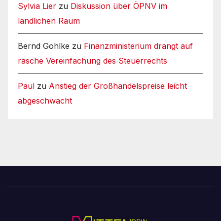
Sylvia Lier
zu
Diskussion über ÖPNV im
ländlichen Raum
Bernd Gohlke
zu
Finanzministerium drängt auf
rasche Vereinfachung des Steuerrechts
Paul
zu
Anstieg der Großhandelspreise leicht
abgeschwächt