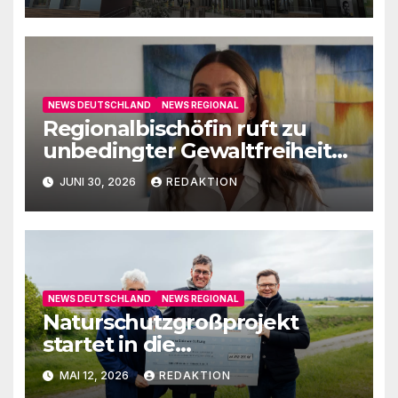
NEWS DEUTSCHLAND
NEWS REGIONAL
Regionalbischöfin ruft zu
unbedingter Gewaltfreiheit
auf
JUNI 30, 2026
REDAKTION
NEWS DEUTSCHLAND
NEWS REGIONAL
Naturschutzgroßprojekt
startet in die
Umsetzungsphase
MAI 12, 2026
REDAKTION