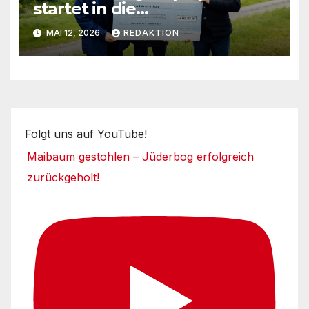
startet in die
Umsetzungsphase
MAI 12, 2026
REDAKTION
Folgt uns auf YouTube!
Maibaum gestohlen – Jüderbog erfolgreich
zurückgeholt!