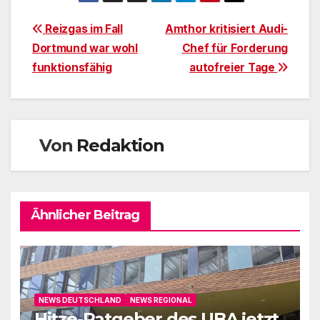
Beitragsnavigation
Reizgas im Fall
Amthor kritisiert Audi-
Dortmund war wohl
Chef für Forderung
funktionsfähig
autofreier Tage
Von
Redaktion
Ähnlicher Beitrag
NEWS DEUTSCHLAND
NEWS REGIONAL
Hitze-Ratgeber des UBA jetzt