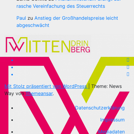
rasche Vereinfachung des Steuerrechts
Paul
zu
Anstieg der Großhandelspreise leicht
abgeschwächt
Mit Stolz präsentiert von WordPress
|
Theme: News
Way von
Themeansar
.
Datenschutzerklärung
Impressum
Mediadaten