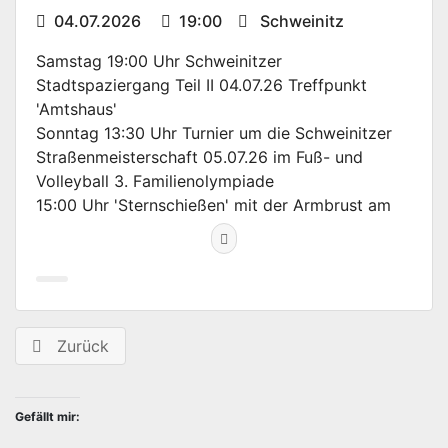
04.07.2026
19:00
Schweinitz
Samstag 19:00 Uhr Schweinitzer
Stadtspaziergang Teil II 04.07.26 Treffpunkt
'Amtshaus'
Sonntag 13:30 Uhr Turnier um die Schweinitzer
Straßenmeisterschaft 05.07.26 im Fuß- und
Volleyball 3. Familienolympiade
15:00 Uhr 'Sternschießen' mit der Armbrust am
Vereinshaus des Heimatfestvereins
Montag 19:30 Uhr Musikabend auf dem
Schweinitzer Kirchplatz 06.07.26 mit dem
Kirchen- und Posaunenchor
Mittwoch 19:30 Uhr 56. Heimatabend 08.07.26
Zurück
'Schweinitzer Weltraumabenteuer'
Donnerstag 20:00 Uhr Weinabend im Weinkeller
mit der Coverband 'Schwerelos' 09.07.26 Kürung
Gefällt mir:
des 21. Schweinitzer Weinprinzen
Freitag 18:00 Uhr Eröffnung Vergnügungspark