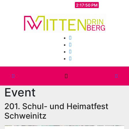
Zum
Sa.. Aug. 8th, 2026
2:17:52 PM
Inhalt
springen
Event
201. Schul- und Heimatfest
Schweinitz