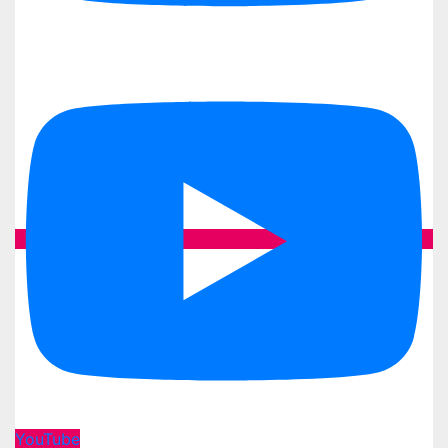
allen Musikformationen
21-02:00 Uhr Danceparty mit 'Swagger'
Sonntag 06:30 Uhr Wecken mit dem
Spielmannszug Schweinitz 1910 e.V. 12.07.26
09:30 Uhr Auszug zum Festplatz Treffpunkt
Markt
10-15:00 Uhr Frühschoppen mit den
'Schlossberg-Musikanten' im Festzelt
10-15:00 Uhr Frühschoppen mit 'Dobby &
Friends' im Weinkeller
13:00 Uhr gemeinsames Musizieren und Singen
mit dem 'PartyEnsemble' im Weinkeller
14:0014:00 Uhr Einzug vom Weinkeller auf den
Festplatz
14-18:00 Uhr Familiennachmittag mit Happy Hour
auf dem Festplatz
19:30 Uhr Verlosung Preisausschreiben im
Festzelt
20-24:00 Uhr Das große Finale mit 'Ladykiller'
YouTube