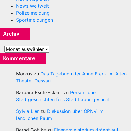
News Weltweit
Polizeimeldung
Sportmeldungen
Archiv
Archiv
Kommentare
Markus
zu
Das Tagebuch der Anne Frank im Alten
Theater Dessau
Barbara Esch-Eckert
zu
Persönliche
Stadtgeschichten fürs StadtLabor gesucht
Sylvia Lier
zu
Diskussion über ÖPNV im
ländlichen Raum
Bernd Gohlke
zu
Finanzministerium drängt auf