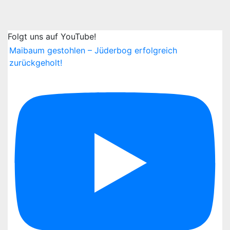
auf dem Festplatz 10.07.26 18:00 Uhr SINGEN
BRINGT FREUDE - Männerchor 1847 Schweinitz
e.V.
Folgt uns auf YouTube!
mit befreundeten Chören (im Biergarten der
Maibaum gestohlen – Jüderbog erfolgreich
Weintraube)
zurückgeholt!
20:00 Uhr Fackelzug (Stellplatz Amtshaus)
21:00-02:00 Uhr Party mit 'BIBA und den
Butzemännern'
Samstag 05:00 Uhr Wecken mit dem
Spielmannszug Schweinitz 1910 e.V. 11.07.26 ab
9:00 Uhr Wochenmarkt auf dem Schweinitzer
Markt
Ausstellung in der Heimatstube
10:00 Uhr Konzert mit den 'Elbaue Musikanten'
13:00 Uhr Eröffnung Vergnügungspark auf dem
Festplatz
14:30 Uhr Festumzug (Stellplatz: Dörfchen)
16:00 Uhr Festkonzert im großen Festzelt mit