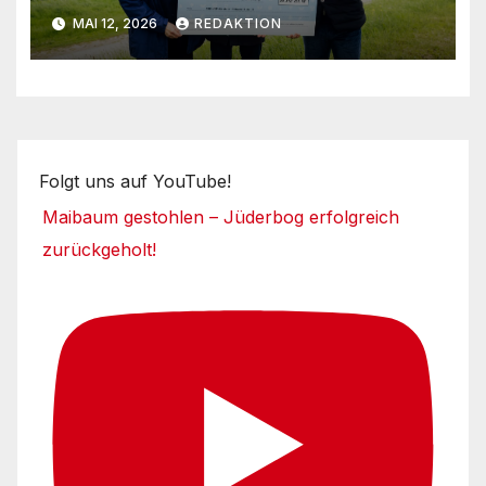
Umsetzungsphase
MAI 12, 2026
REDAKTION
Folgt uns auf YouTube!
Maibaum gestohlen – Jüderbog erfolgreich
zurückgeholt!