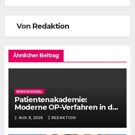
Von
Redaktion
Ähnlicher Beitrag
NEWS REGIONAL
Patientenakademie:
Moderne OP-Verfahren in der
Urologie
AUG. 8, 2026
REDAKTION