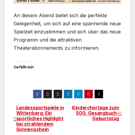
An diesem Abend bietet sich die perfekte
Gelegenheit, um sich auf eine spannende neue
Spielzeit einzustimmen und sich über das neue
Programm und die attraktiven
Theaterabonnements zu informieren.
Gefällt mir:
Landessportspiele in
Kinderchortage zum
Beitragsnavigation
Wittenberg: Ein
500. Gesangbuch-
sportliches Highlight
Geburtstag
bei strahlendem
Sonnenschein