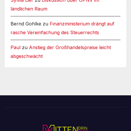
Sylvia Lier
zu
Diskussion über ÖPNV im
ländlichen Raum
Bernd Gohlke
zu
Finanzministerium drängt auf
rasche Vereinfachung des Steuerrechts
Paul
zu
Anstieg der Großhandelspreise leicht
abgeschwächt