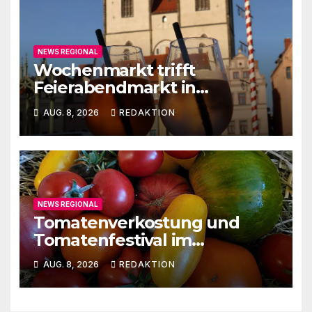
NEWS REGIONAL
Wochenmarkt trifft
Feierabendmarkt in
Lutherstadt Wittenberg
AUG. 8, 2026
REDAKTION
NEWS REGIONAL
Tomatenverkostung und
Tomatenfestival im
Naturparkzentrum
AUG. 8, 2026
REDAKTION