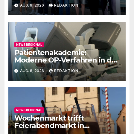
AUG. 9, 2026
REDAKTION
NEWS REGIONAL
Patientenakademie:
Moderne OP-Verfahren in der
Urologie
AUG. 8, 2026
REDAKTION
NEWS REGIONAL
Wochenmarkt trifft
Feierabendmarkt in
Lutherstadt Wittenberg