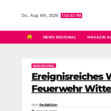
Zum
Inhalt
Do.. Aug. 6th, 2026
1:00:44 PM
springen
NEWS REGIONAL
MAGAZIN A
NEWS REGIONAL
Ereignisreiches
Feuerwehr Witt
Von
Redaktion