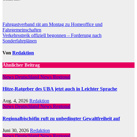
Beitragsnavigation
Fahrgastverband rät am Montag zu Homeoffice und
Fahrgemeinschaften
Verkehrsstreik offiziell begonnen – Forderung nach
Sonderfahrplänen
Von
Redaktion
Ähnlicher Beitrag
News Deutschland
News Regional
Hitze-Ratgeber des UBA jetzt auch in Leichter Sprache
Aug. 4, 2026
Redaktion
News Deutschland
News Regional
Regionalbischöfin ruft zu unbedingter Gewaltfreiheit auf
Juni 30, 2026
Redaktion
News Deutschland
News Regional