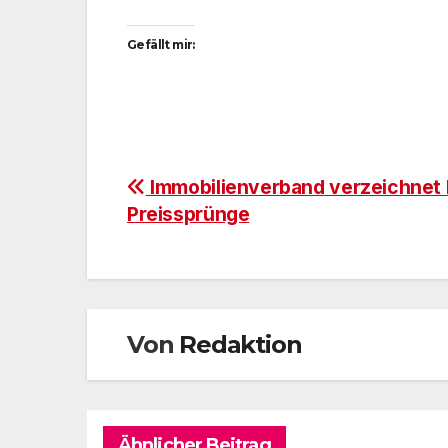
Gefällt mir:
Beitragsnavigation
Immobilienverband verzeichnet 
Preissprünge
Von
Redaktion
Ähnlicher Beitrag