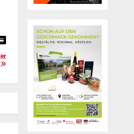
der
g