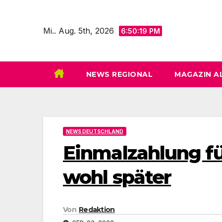
Zum
Inhalt
Mi.. Aug. 5th, 2026
6:50:20 PM
springen
NEWS REGIONAL
MAGAZIN A
NEWS DEUTSCHLAND
Einmalzahlung f
wohl später
Von
Redaktion