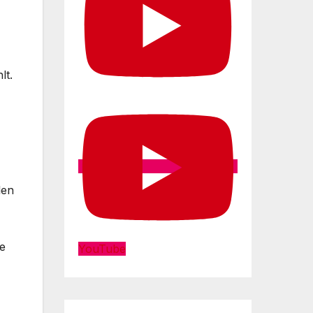
lt.
len
he
YouTube