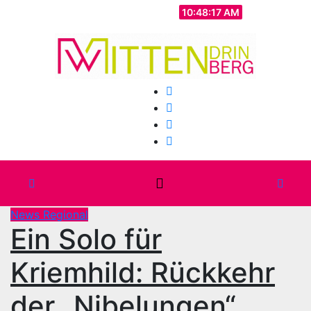
Zum
Do.. Aug. 6th, 2026
10:48:19 AM
Inhalt
springen
News Regional
Ein Solo für
Kriemhild: Rückkehr
der „Nibelungen“