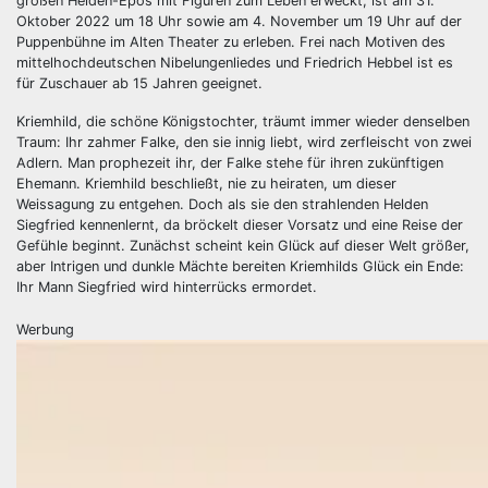
großen Helden-Epos mit Figuren zum Leben erweckt, ist am 31.
Oktober 2022 um 18 Uhr sowie am 4. November um 19 Uhr auf der
Puppenbühne im Alten Theater zu erleben. Frei nach Motiven des
mittelhochdeutschen Nibelungenliedes und Friedrich Hebbel ist es
für Zuschauer ab 15 Jahren geeignet.
Kriemhild, die schöne Königstochter, träumt immer wieder denselben
Traum: Ihr zahmer Falke, den sie innig liebt, wird zerfleischt von zwei
Adlern. Man prophezeit ihr, der Falke stehe für ihren zukünftigen
Ehemann. Kriemhild beschließt, nie zu heiraten, um dieser
Weissagung zu entgehen. Doch als sie den strahlenden Helden
Siegfried kennenlernt, da bröckelt dieser Vorsatz und eine Reise der
Gefühle beginnt. Zunächst scheint kein Glück auf dieser Welt größer,
aber Intrigen und dunkle Mächte bereiten Kriemhilds Glück ein Ende:
Ihr Mann Siegfried wird hinterrücks ermordet.
Werbung