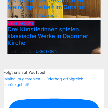
Erstes Radiser Gespräch zur
Meinungsfreiheit im Gutshof
Aug. 5, 2026
Redaktion
News Regional
Drei Künstlerinnen spielen
klassische Werke in Dabruner
Kirche
Aug. 5, 2026
Redaktion
Folgt uns auf YouTube!
Maibaum gestohlen – Jüderbog erfolgreich
zurückgeholt!