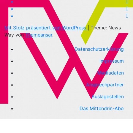
Mit Stolz präsentiert von WordPress
|
Theme: News
Way von
Themeansar
.
Datenschutzerklärung
Impressum
Mediadaten
Ansprechpartner
Auslagestellen
Das Mittendrin-Abo