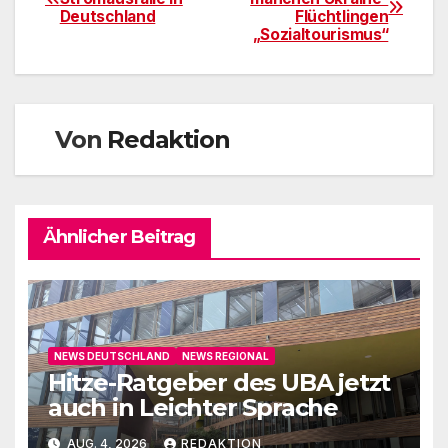
Deutschland
Flüchtlingen
„Sozialtourismus“
Von
Redaktion
Ähnlicher Beitrag
NEWS DEUTSCHLAND
NEWS REGIONAL
Hitze-Ratgeber des UBA jetzt
auch in Leichter Sprache
AUG. 4, 2026
REDAKTION