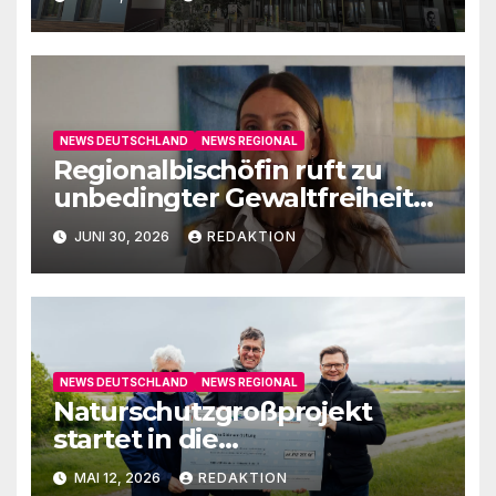
NEWS DEUTSCHLAND
NEWS REGIONAL
Regionalbischöfin ruft zu
unbedingter Gewaltfreiheit
auf
JUNI 30, 2026
REDAKTION
NEWS DEUTSCHLAND
NEWS REGIONAL
Naturschutzgroßprojekt
startet in die
Umsetzungsphase
MAI 12, 2026
REDAKTION