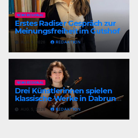
NEWS REGIONAL
Erstes Radiser Gespräch zur
Meinungsfreiheit im Gutshof
AUG. 5, 2026
REDAKTION
NEWS REGIONAL
Drei Künstlerinnen spielen
klassische Werke in Dabruner
Kirche
AUG. 5, 2026
REDAKTION