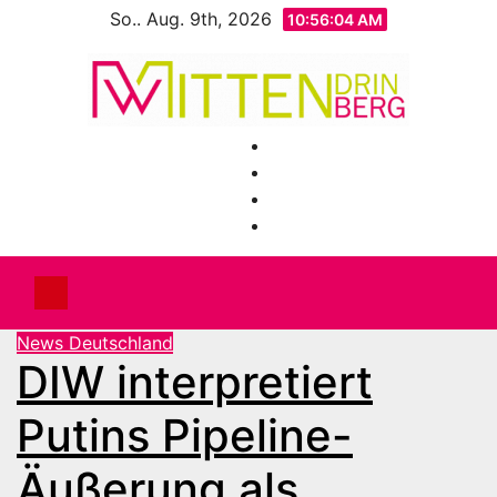
Zum
So.. Aug. 9th, 2026
10:56:06 AM
Inhalt
springen
News Deutschland
DIW interpretiert
Putins Pipeline-
Äußerung als