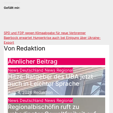
Gefällt mir:
Beitragsnavigation
SPD und FDP gegen Klimaabgabe für neue Verbrenner
Baerbock erwartet Hungerkrise auch bei Einigung über Ukraine-
Export
Von
Redaktion
Ähnlicher Beitrag
News Deutschland
News Regional
Hitze-Ratgeber des UBA jetzt
auch in Leichter Sprache
Aug. 4, 2026
Redaktion
News Deutschland
News Regional
Regionalbischöfin ruft zu