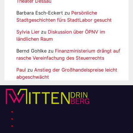
Theater Dessau
Barbara Esch-Eckert
zu
Persönliche
Stadtgeschichten fürs StadtLabor gesucht
Sylvia Lier
zu
Diskussion über ÖPNV im
ländlichen Raum
Bernd Gohlke
zu
Finanzministerium drängt auf
rasche Vereinfachung des Steuerrechts
Paul
zu
Anstieg der Großhandelspreise leicht
abgeschwächt