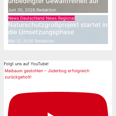
unbedingter Gewaltfreiheit auf
Juni 30, 2026
Redaktion
News Deutschland
News Regional
Naturschutzgroßprojekt startet in
die Umsetzungsphase
Mai 12, 2026
Redaktion
Folgt uns auf YouTube!
Maibaum gestohlen – Jüderbog erfolgreich
zurückgeholt!