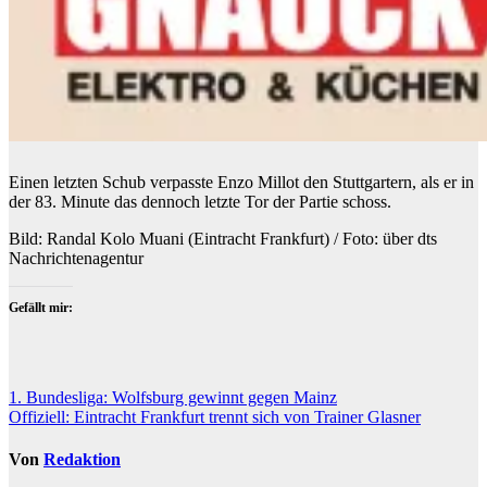
Einen letzten Schub verpasste Enzo Millot den Stuttgartern, als er in
der 83. Minute das dennoch letzte Tor der Partie schoss.
Bild: Randal Kolo Muani (Eintracht Frankfurt) / Foto: über dts
Nachrichtenagentur
Gefällt mir:
Beitragsnavigation
1. Bundesliga: Wolfsburg gewinnt gegen Mainz
Offiziell: Eintracht Frankfurt trennt sich von Trainer Glasner
Von
Redaktion