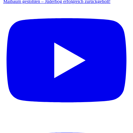
Maibaum gestohlen – Jüderbog erfolgreich zurückgeholt!