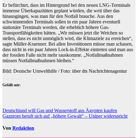
Er befürchtet, dass im Hintergrund bei den neuen LNG-Terminals
immense Überkapazitäten geplant würden, die weit über das
hinausgingen, was man für den Notfall brauche. Aus den
schwimmenden Terminals sollen in ein paar Jahren eventuell
stationäre Terminals werden, die erheblich höhere Gas-
Transportfähigkeiten hätten. „Wir müssen jetzt die Weichen so
stellen, dass es nicht unmöglich wird, die Klimaziele zu erreichen“,
sagte Müller-Kraenner. Bei allen Investitionen müsse man schauen,
dass nicht in ein paar Jahren Lock-in-Effekte eintreten und man aus
der fossilen Falle nicht mehr rauskomme. „Notfallmaßnahmen
müssen Notfallmaßnahmen bleiben.“
Bild: Deutsche Umwelthilfe / Foto: über dts Nachrichtenagentur
Gefällt mir:
Beitragsnavigation
Deutschland will Gas und Wasserstoff aus Ägypten kaufen
Gazprom beruft sich auf „höhere Gewalt“ – Uniper widerspricht
Von
Redaktion