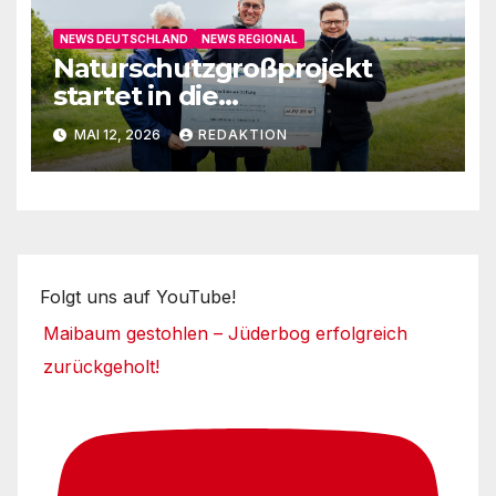
NEWS DEUTSCHLAND
NEWS REGIONAL
Naturschutzgroßprojekt
startet in die
Umsetzungsphase
MAI 12, 2026
REDAKTION
Folgt uns auf YouTube!
Maibaum gestohlen – Jüderbog erfolgreich
zurückgeholt!