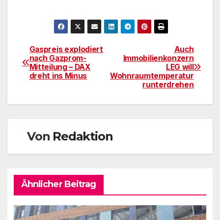
Gaspreis explodiert
Auch
Beitragsnavigation
nach Gazprom-
Immobilienkonzern
Mitteilung – DAX
LEG will
dreht ins Minus
Wohnraumtemperatur
runterdrehen
Von
Redaktion
Ähnlicher Beitrag