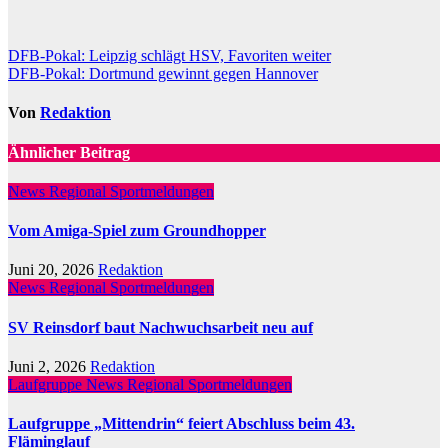
Beitragsnavigation
DFB-Pokal: Leipzig schlägt HSV, Favoriten weiter
DFB-Pokal: Dortmund gewinnt gegen Hannover
Von
Redaktion
Ähnlicher Beitrag
News Regional
Sportmeldungen
Vom Amiga-Spiel zum Groundhopper
Juni 20, 2026
Redaktion
News Regional
Sportmeldungen
SV Reinsdorf baut Nachwuchsarbeit neu auf
Juni 2, 2026
Redaktion
Laufgruppe
News Regional
Sportmeldungen
Laufgruppe „Mittendrin“ feiert Abschluss beim 43.
Fläminglauf