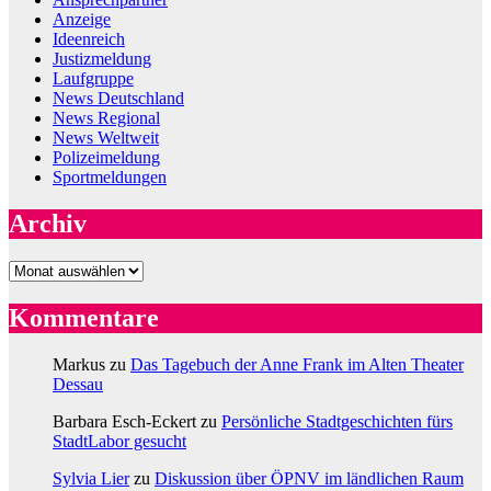
Anzeige
Ideenreich
Justizmeldung
Laufgruppe
News Deutschland
News Regional
News Weltweit
Polizeimeldung
Sportmeldungen
Archiv
Archiv
Kommentare
Markus
zu
Das Tagebuch der Anne Frank im Alten Theater
Dessau
Barbara Esch-Eckert
zu
Persönliche Stadtgeschichten fürs
StadtLabor gesucht
Sylvia Lier
zu
Diskussion über ÖPNV im ländlichen Raum