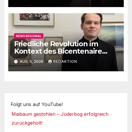
NEWS REGIONAL
Friedliche Revolution im
Kontext des Bicentenaire
1789-1989
AUG. 5, 2026
REDAKTION
Folgt uns auf YouTube!
Maibaum gestohlen – Jüderbog erfolgreich
zurückgeholt!