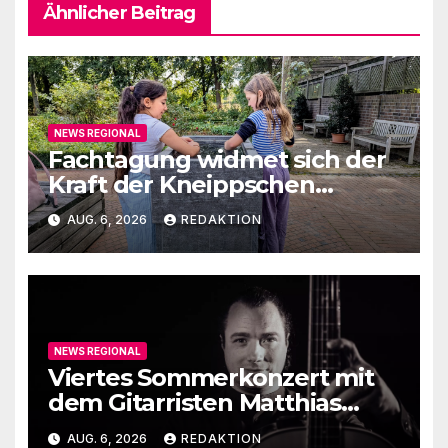
Ähnlicher Beitrag
NEWS REGIONAL
Fachtagung widmet sich der
Kraft der Kneippschen
Elemente
AUG. 6, 2026
REDAKTION
NEWS REGIONAL
Viertes Sommerkonzert mit
dem Gitarristen Matthias
Ehrig
AUG. 6, 2026
REDAKTION