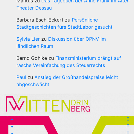
Markus
zu
Das Tagebuch der Anne Frank im Alten
Theater Dessau
Barbara Esch-Eckert
zu
Persönliche
Stadtgeschichten fürs StadtLabor gesucht
Sylvia Lier
zu
Diskussion über ÖPNV im
ländlichen Raum
Bernd Gohlke
zu
Finanzministerium drängt auf
rasche Vereinfachung des Steuerrechts
Paul
zu
Anstieg der Großhandelspreise leicht
abgeschwächt