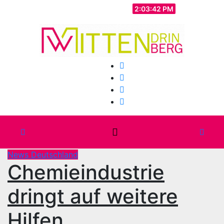
Zum
Mo.. Aug. 10th, 2026
2:03:44 PM
Inhalt
springen
News Deutschland
Chemieindustrie
dringt auf weitere
Hilfen