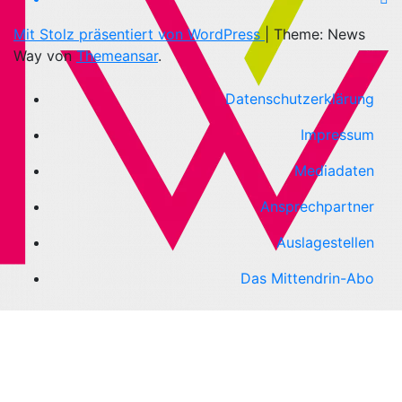
Mit Stolz präsentiert von WordPress
|
Theme: News
Way von
Themeansar
.
Datenschutzerklärung
Impressum
Mediadaten
Ansprechpartner
Auslagestellen
Das Mittendrin-Abo