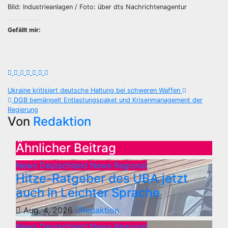
Bild: Industrieanlagen / Foto: über dts Nachrichtenagentur
Gefällt mir:
Beitragsnavigation
Ukraine kritisiert deutsche Haltung bei schweren Waffen
DGB bemängelt Entlastungspaket und Krisenmanagement der
Regierung
Von
Redaktion
Ähnlicher Beitrag
News Deutschland
News Regional
Hitze-Ratgeber des UBA jetzt
auch in Leichter Sprache
Aug. 4, 2026
Redaktion
News Deutschland
News Regional