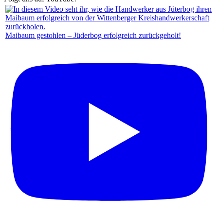
Maibaum gestohlen – Jüderbog erfolgreich zurückgeholt!