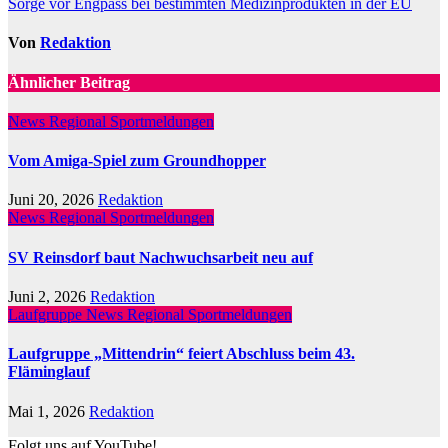
Sorge vor Engpass bei bestimmten Medizinprodukten in der EU
Von
Redaktion
Ähnlicher Beitrag
News Regional
Sportmeldungen
Vom Amiga-Spiel zum Groundhopper
Juni 20, 2026
Redaktion
News Regional
Sportmeldungen
SV Reinsdorf baut Nachwuchsarbeit neu auf
Juni 2, 2026
Redaktion
Laufgruppe
News Regional
Sportmeldungen
Laufgruppe „Mittendrin“ feiert Abschluss beim 43.
Fläminglauf
Mai 1, 2026
Redaktion
Folgt uns auf YouTube!