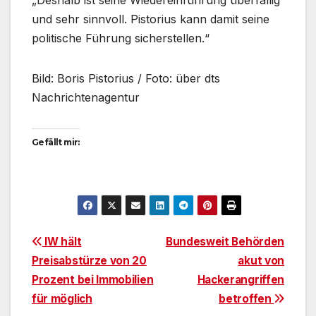
„Deshalb ist seine Wiedereinführung überfällig
und sehr sinnvoll. Pistorius kann damit seine
politische Führung sicherstellen.“
Bild: Boris Pistorius / Foto: über dts
Nachrichtenagentur
Gefällt mir:
Beitragsnavigation
IW hält
Bundesweit Behörden
Preisabstürze von 20
akut von
Prozent bei Immobilien
Hackerangriffen
für möglich
betroffen