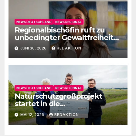
NEWS DEUTSCHLAND
NEWS REGIONAL
Regionalbischöfin ruft zu
unbedingter Gewaltfreiheit
auf
JUNI 30, 2026
REDAKTION
NEWS DEUTSCHLAND
NEWS REGIONAL
Naturschutzgroßprojekt
startet in die
Umsetzungsphase
MAI 12, 2026
REDAKTION