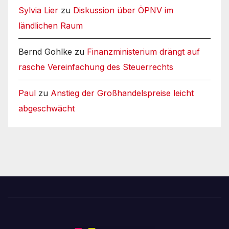
Sylvia Lier
zu
Diskussion über ÖPNV im
ländlichen Raum
Bernd Gohlke
zu
Finanzministerium drängt auf
rasche Vereinfachung des Steuerrechts
Paul
zu
Anstieg der Großhandelspreise leicht
abgeschwächt