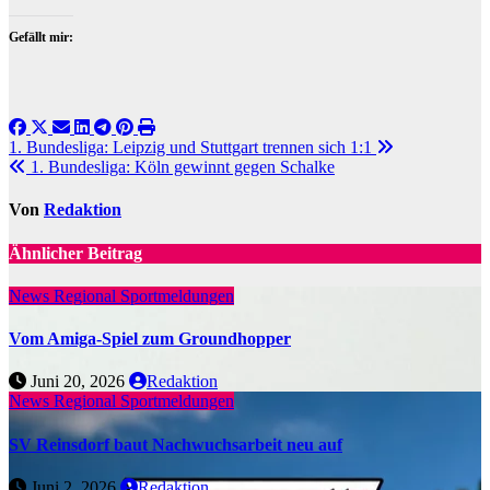
Gefällt mir:
Beitragsnavigation
1. Bundesliga: Leipzig und Stuttgart trennen sich 1:1
1. Bundesliga: Köln gewinnt gegen Schalke
Von
Redaktion
Ähnlicher Beitrag
News Regional
Sportmeldungen
Vom Amiga-Spiel zum Groundhopper
Juni 20, 2026
Redaktion
News Regional
Sportmeldungen
SV Reinsdorf baut Nachwuchsarbeit neu auf
Juni 2, 2026
Redaktion