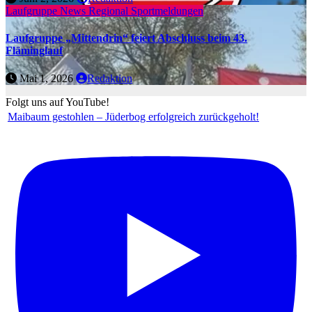
Laufgruppe
News Regional
Sportmeldungen
Laufgruppe „Mittendrin“ feiert Abschluss beim 43.
Fläminglauf
Mai 1, 2026
Redaktion
Folgt uns auf YouTube!
Maibaum gestohlen – Jüderbog erfolgreich zurückgeholt!