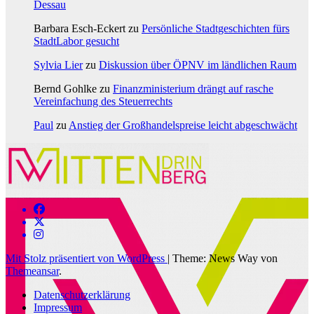
Dessau
Barbara Esch-Eckert
zu
Persönliche Stadtgeschichten fürs
StadtLabor gesucht
Sylvia Lier
zu
Diskussion über ÖPNV im ländlichen Raum
Bernd Gohlke
zu
Finanzministerium drängt auf rasche
Vereinfachung des Steuerrechts
Paul
zu
Anstieg der Großhandelspreise leicht abgeschwächt
Mit Stolz präsentiert von WordPress
|
Theme: News Way von
Themeansar
.
Datenschutzerklärung
Impressum