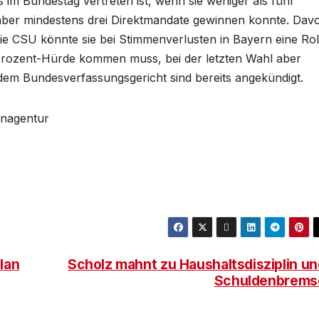
im Bundestag vertreten ist, wenn sie weniger als fünf
aber mindestens drei Direktmandate gewinnen konnte. Dav
r die CSU könnte sie bei Stimmenverlusten in Bayern eine Rol
-Prozent-Hürde kommen muss, bei der letzten Wahl aber
 dem Bundesverfassungsgericht sind bereits angekündigt.
tenagentur
lan
Scholz mahnt zu Haushaltsdisziplin un
Schuldenbrems