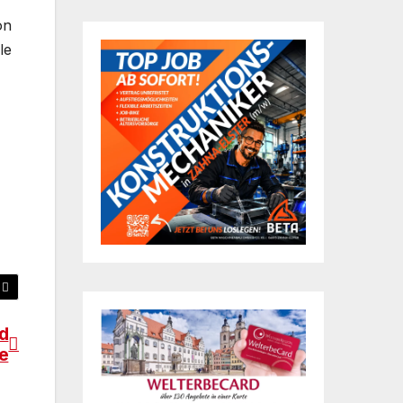
on
le
d
e