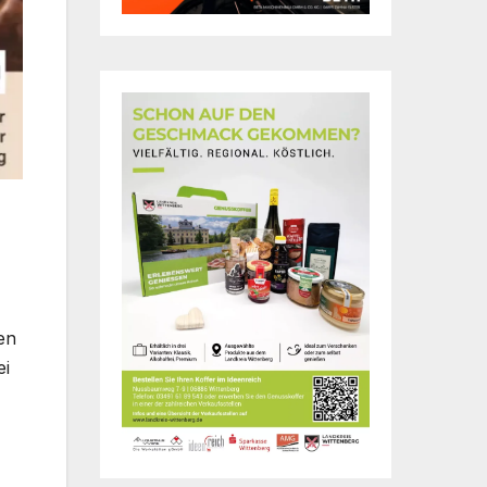
en
ei