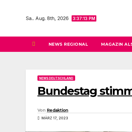
Zum
Inhalt
Sa.. Aug. 8th, 2026
3:37:15 PM
springen
NEWS REGIONAL
MAGAZIN AL
NEWS DEUTSCHLAND
Bundestag stimm
Von
Redaktion
MÄRZ 17, 2023