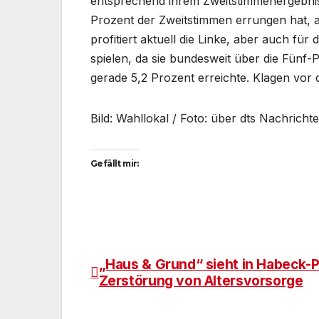
entsprechend ihrem Zweitstimmenergebnis 
Prozent der Zweitstimmen errungen hat, 
profitiert aktuell die Linke, aber auch fü
spielen, da sie bundesweit über die Fünf
gerade 5,2 Prozent erreichte. Klagen vor
Bild: Wahllokal / Foto: über dts Nachrich
Gefällt mir:
„Haus & Grund“ sieht in Habeck-P
Beitragsnavigation
Zerstörung von Altersvorsorge