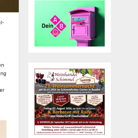
l-
r
en
ung
er