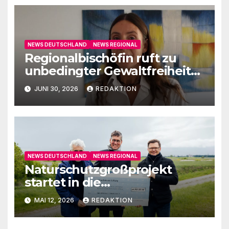
NEWS DEUTSCHLAND
NEWS REGIONAL
Regionalbischöfin ruft zu
unbedingter Gewaltfreiheit
auf
JUNI 30, 2026
REDAKTION
NEWS DEUTSCHLAND
NEWS REGIONAL
Naturschutzgroßprojekt
startet in die
Umsetzungsphase
MAI 12, 2026
REDAKTION