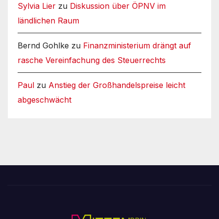
Sylvia Lier
zu
Diskussion über ÖPNV im
ländlichen Raum
Bernd Gohlke
zu
Finanzministerium drängt auf
rasche Vereinfachung des Steuerrechts
Paul
zu
Anstieg der Großhandelspreise leicht
abgeschwächt