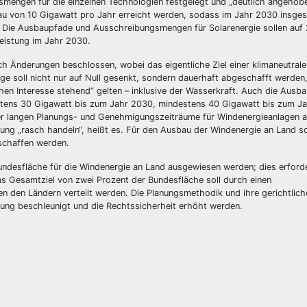
gsmengen für die einzelnen Technologien festgelegt und „deutlich angehob
veau von 10 Gigawatt pro Jahr erreicht werden, sodass im Jahr 2030 insge
en. Die Ausbaupfade und Ausschreibungsmengen für Solarenergie sollen au
Leistung im Jahr 2030.
h Änderungen beschlossen, wobei das eigentliche Ziel einer klimaneutrale
soll nicht nur auf Null gesenkt, sondern dauerhaft abgeschafft werden,
hen Interesse stehend“ gelten – inklusive der Wasserkraft. Auch die Ausbau
stens 30 Gigawatt bis zum Jahr 2030, mindestens 40 Gigawatt bis zum J
r langen Planungs- und Genehmigungszeiträume für Windenergieanlagen a
ung „rasch handeln“, heißt es. Für den Ausbau der Windenergie an Land sol
schaffen werden.
undesfläche für die Windenergie an Land ausgewiesen werden; dies erford
as Gesamtziel von zwei Prozent der Bundesfläche soll durch einen
n den Ländern verteilt werden. Die Planungsmethodik und ihre gerichtlich
anung beschleunigt und die Rechtssicherheit erhöht werden.