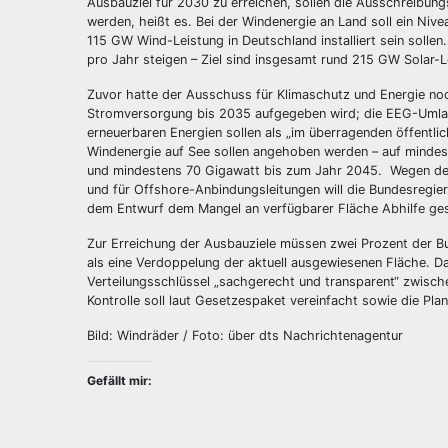
Ausbauziel für 2030 zu erreichen, sollen die Ausschreibun
werden, heißt es. Bei der Windenergie an Land soll ein Ni
115 GW Wind-Leistung in Deutschland installiert sein soll
pro Jahr steigen – Ziel sind insgesamt rund 215 GW Solar-
Zuvor hatte der Ausschuss für Klimaschutz und Energie noc
Stromversorgung bis 2035 aufgegeben wird; die EEG-Umlage 
erneuerbaren Energien sollen als „im überragenden öffentlic
Windenergie auf See sollen angehoben werden – auf minde
und mindestens 70 Gigawatt bis zum Jahr 2045. Wegen de
und für Offshore-Anbindungsleitungen will die Bundesregier
dem Entwurf dem Mangel an verfügbarer Fläche Abhilfe ge
Zur Erreichung der Ausbauziele müssen zwei Prozent der B
als eine Verdoppelung der aktuell ausgewiesenen Fläche. D
Verteilungsschlüssel „sachgerecht und transparent“ zwische
Kontrolle soll laut Gesetzespaket vereinfacht sowie die Pl
Bild: Windräder / Foto: über dts Nachrichtenagentur
Gefällt mir: