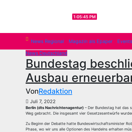
Zum
Inhalt
Do.. Aug. 6th, 2026
1:05:47 PM
springen
News Regional
Magazin als Epaper
Event
News Deutschland
Bundestag beschli
Ausbau erneuerbar
Von
Redaktion
Juli 7, 2022
Berlin (dts Nachrichtenagentur)
– Der Bundestag hat das s
Weg gebracht. Die insgesamt vier Gesetzesentwürfe wurde
Zu Beginn der Debatte hatte Bundeswirtschaftsminister Rob
Phase, wo wir uns alle Optionen des Handelns erhalten müss