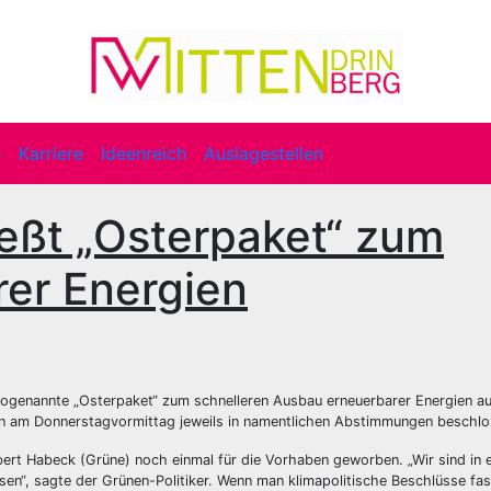
s
Karriere
Ideenreich
Auslagestellen
eßt „Osterpaket“ zum
er Energien
ogenannte „Osterpaket“ zum schnelleren Ausbau erneuerbarer Energien au
n am Donnerstagvormittag jeweils in namentlichen Abstimmungen beschlo
ert Habeck (Grüne) noch einmal für die Vorhaben geworben. „Wir sind in e
en“, sagte der Grünen-Politiker. Wenn man klimapolitische Beschlüsse fas