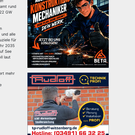
en“
samt rund
f 22 GW
n
 und alle
ziele für
ahr 2035
uf See
l laut
ert mehr
e