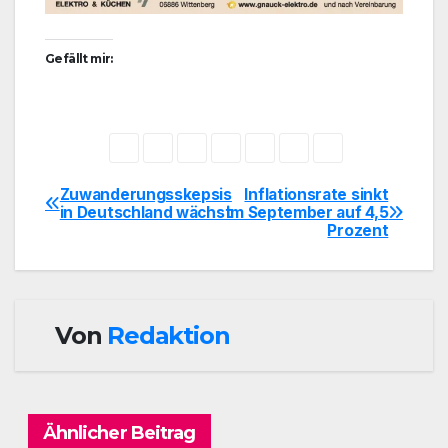
Gefällt mir:
Zuwanderungsskepsis
Inflationsrate sinkt
Beitragsnavigation
in Deutschland wächst
im September auf 4,5
Prozent
Von
Redaktion
Ähnlicher Beitrag