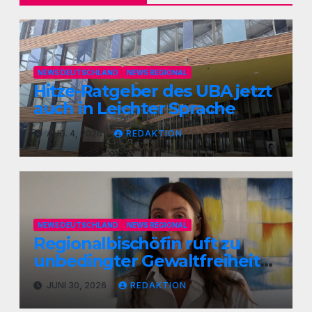
NEWS DEUTSCHLAND
NEWS REGIONAL
Hitze-Ratgeber des UBA jetzt
auch in Leichter Sprache
AUG. 4, 2026
REDAKTION
NEWS DEUTSCHLAND
NEWS REGIONAL
Regionalbischöfin ruft zu
unbedingter Gewaltfreiheit
auf
JUNI 30, 2026
REDAKTION