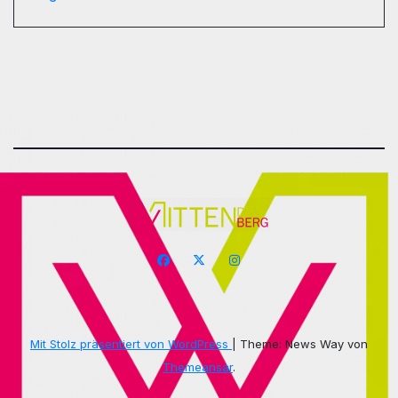
Mit Stolz präsentiert von WordPress
|
Theme: News Way von
Themeansar
.