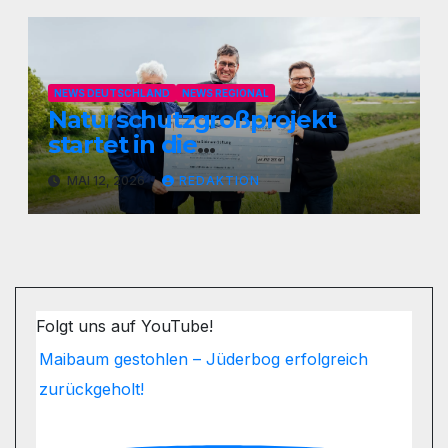
NEWS DEUTSCHLAND
NEWS REGIONAL
Naturschutzgroßprojekt
startet in die
Umsetzungsphase
MAI 12, 2026
REDAKTION
Folgt uns auf YouTube!
Maibaum gestohlen – Jüderbog erfolgreich
zurückgeholt!