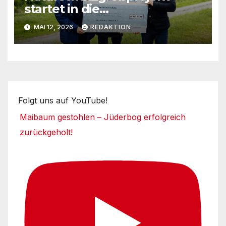
startet in die
Umsetzungsphase
MAI 12, 2026
REDAKTION
Folgt uns auf YouTube!
Maibaum gestohlen – Jüderbog erfolgreich
zurückgeholt!