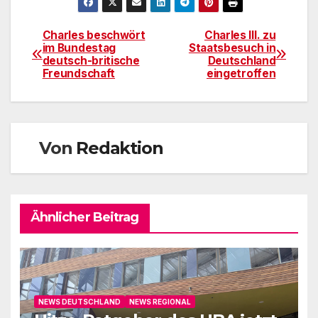
Charles beschwört
Charles III. zu
Beitragsnavigation
im Bundestag
Staatsbesuch in
deutsch-britische
Deutschland
Freundschaft
eingetroffen
Von
Redaktion
Ähnlicher Beitrag
NEWS DEUTSCHLAND
NEWS REGIONAL