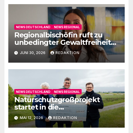
NEWS DEUTSCHLAND
NEWS REGIONAL
Regionalbischöfin ruft zu
unbedingter Gewaltfreiheit
auf
JUNI 30, 2026
REDAKTION
NEWS DEUTSCHLAND
NEWS REGIONAL
Naturschutzgroßprojekt
startet in die
Umsetzungsphase
MAI 12, 2026
REDAKTION