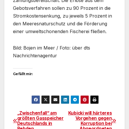
Zahlungsbereitschaft. Die Erlöse aus dem
Gebotsverfahren sollen zu 90 Prozent in die
Stromkostensenkung, zu jeweils 5 Prozent in
den Meeresnaturschutz und die Förderung
einer umweltschonenden Fischerei fließen.
Bild: Bojen im Meer / Foto: über dts
Nachrichtenagentur
Gefällt mir:
„Zwischenfall“ am
Kubicki will härteres
Beitragsnavigation
größten Gasspeicher
Vorgehen gegen
Deutschlands in
Korruption bei
Rehden
Abgeordneten