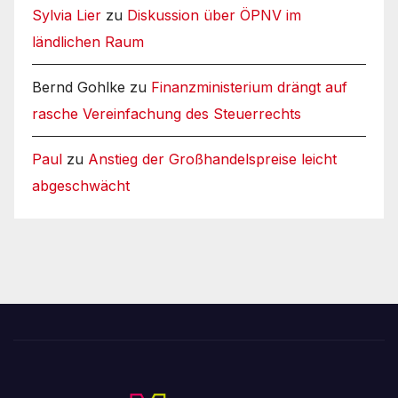
Sylvia Lier
zu
Diskussion über ÖPNV im
ländlichen Raum
Bernd Gohlke
zu
Finanzministerium drängt auf
rasche Vereinfachung des Steuerrechts
Paul
zu
Anstieg der Großhandelspreise leicht
abgeschwächt