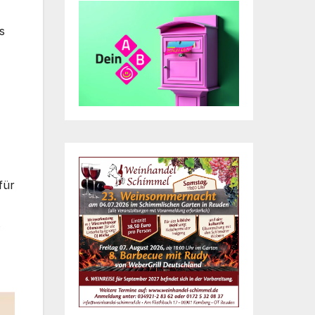
s
für