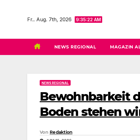
Zum
Inhalt
Fr.. Aug. 7th, 2026
9:35:23 AM
springen
NEWS REGIONAL
MAGAZIN A
NEWS REGIONAL
Bewohnbarkeit d
Boden stehen wi
Von
Redaktion