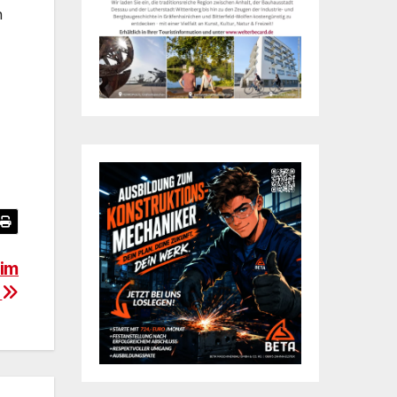
n
 im
t