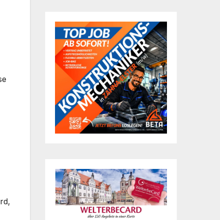
se
rd,