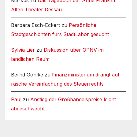
Markus
zu
Das Tagebuch der Anne Frank im
Alten Theater Dessau
Barbara Esch-Eckert
zu
Persönliche
Stadtgeschichten fürs StadtLabor gesucht
Sylvia Lier
zu
Diskussion über ÖPNV im
ländlichen Raum
Bernd Gohlke
zu
Finanzministerium drängt auf
rasche Vereinfachung des Steuerrechts
Paul
zu
Anstieg der Großhandelspreise leicht
abgeschwächt