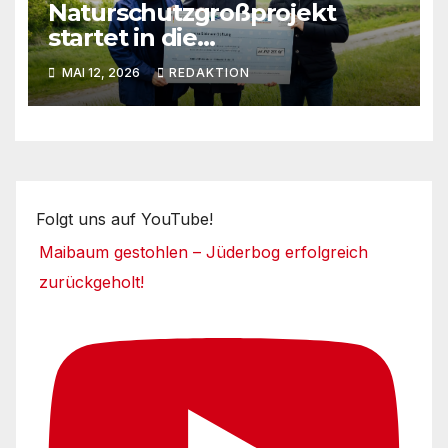
Naturschutzgroßprojekt
startet in die
Umsetzungsphase
MAI 12, 2026
REDAKTION
Folgt uns auf YouTube!
Maibaum gestohlen – Jüderbog erfolgreich
zurückgeholt!