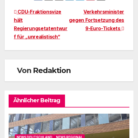
Beitragsnavigation
CDU-Fraktionsvize
Verkehrsminister
hält
gegen Fortsetzung des
Regierungsetatentwur
9-Euro-Tickets
f für „unrealistisch“
Von
Redaktion
Ähnlicher Beitrag
NEWS DEUTSCHLAND
NEWS REGIONAL